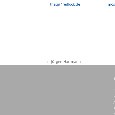
thaqi@reiflock.de
mos
Jürgen Hartmann
vorheriger
Beitrag: