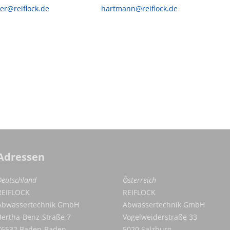
er@reiflock.de
hartmann@reiflock.de
Adressen
Deutschland
Österreich
REIFLOCK
REIFLOCK
Abwassertechnik GmbH
Abwassertechnik GmbH
Bertha-Benz-Straße 7
Vogelweiderstraße 33
76532 Baden-Baden
5020 Salzburg