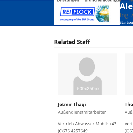
Skip
Ale
to
Ing.
content
Startse
Related Staff
Jetmir Thaqi
Tho
Außendienstmitarbeiter
Auß
Vertrieb Abwasser Mobil: +43
Ver
(0)676 4257649
(0)