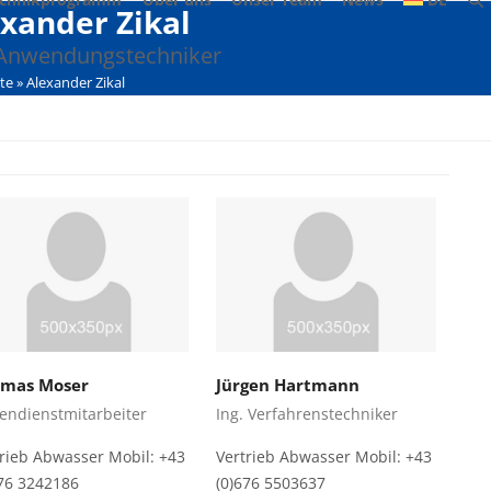
xander Zikal
 Anwendungstechniker
ite
»
Alexander Zikal
mas Moser
Jürgen Hartmann
endienstmitarbeiter
Ing. Verfahrenstechniker
trieb Abwasser Mobil: +43
Vertrieb Abwasser Mobil: +43
676 3242186
(0)676 5503637