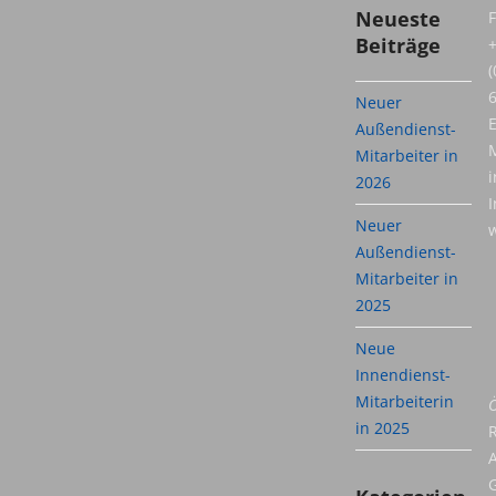
Neueste
F
Beiträge
(
Neuer
E
Außendienst-
M
Mitarbeiter in
i
2026
I
Neuer
w
Außendienst-
Mitarbeiter in
2025
Neue
Innendienst-
Mitarbeiterin
Ö
in 2025