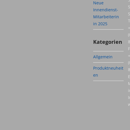
Neue
Innendienst-
S
Mitarbeiterin
T
in 2025
(
Kategorien
F
Allgemein
(
Produktneuheit
en
E
M
i
I
w