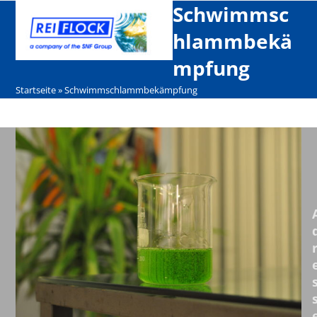
Open
Close
Skip
Schwimmsc
mobile
mobile
to
hlammbekä
menu
menu
content
mpfung
Startseite
»
Schwimmschlammbekämpfung