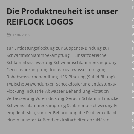
Die Produktneuheit ist unser
REIFLOCK LOGOS
D
01/08/2016
zur Entlastungsflockung zur Suspensa-Bindung zur
B
Schwimmschlammbekämpfung Einsatzbereiche
Schlammbeschwerung Schwimmschlammbekämpfung
S
Geruchsbekämpfung Industrieabwasserreinigung
Rohabwasserbehandlung H2S-Bindung (Sulfidfällung)
Typische Anwendungen Schockdosierung Entlastungs-
Flockung Industrie-Abwasser Behandlung Flotation
Verbesserung Voreindickung Geruch-Schlamm-Eindicker
T
Schwimschlammbekämpfung Schlammbeschwerung Es
empfiehlt sich, vor der Behandlung die Problematik mit
(
einem unserer Außendienstmitarbeiter abzuklären!
F