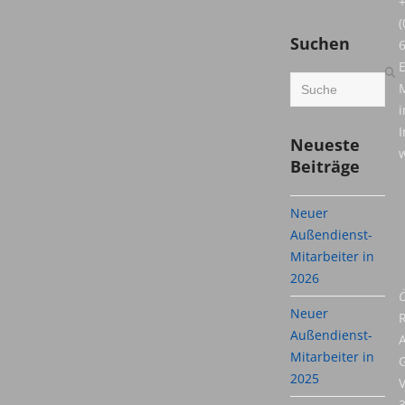
(
Suchen
E
Search
M
i
I
Neueste
w
Beiträge
Neuer
Außendienst-
Mitarbeiter in
2026
Ö
Neuer
Außendienst-
Mitarbeiter in
2025
V