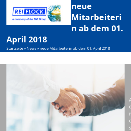
Open
Close
Skip
neue
mobile
mobile
to
Mitarbeiteri
menu
menu
content
n ab dem 01.
April 2018
Startseite
»
News
»
neue Mitarbeiterin ab dem 01. April 2018