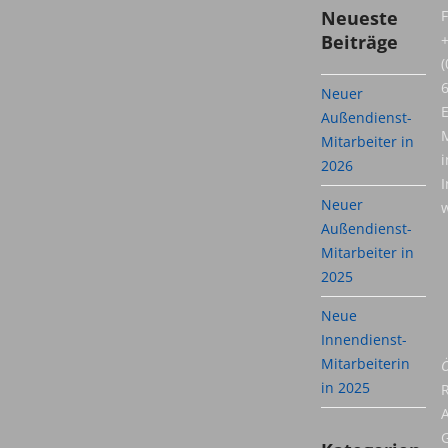
Neueste
F
Beiträge
(
Neuer
E
Außendienst-
M
Mitarbeiter in
i
2026
I
Neuer
w
Außendienst-
Mitarbeiter in
2025
Neue
Innendienst-
Mitarbeiterin
Ö
in 2025