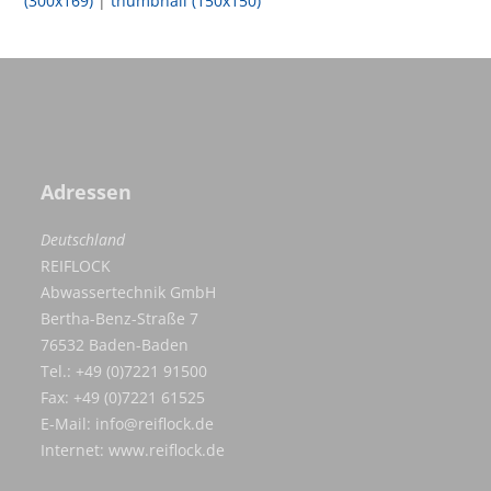
(300x169)
|
thumbnail (150x150)
Adressen
Deutschland
REIFLOCK
Abwassertechnik GmbH
Bertha-Benz-Straße 7
76532 Baden-Baden
Tel.: +49 (0)7221 91500
Fax: +49 (0)7221 61525
E-Mail:
info@reiflock.de
Internet:
www.reiflock.de