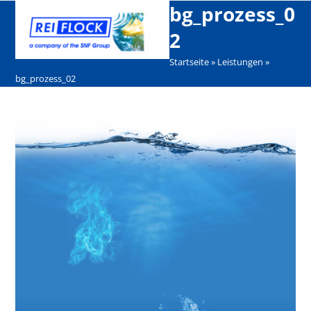
Open
Close
Skip
bg_prozess_0
mobile
mobile
to
2
menu
menu
content
Startseite
»
Leistungen
»
bg_prozess_02