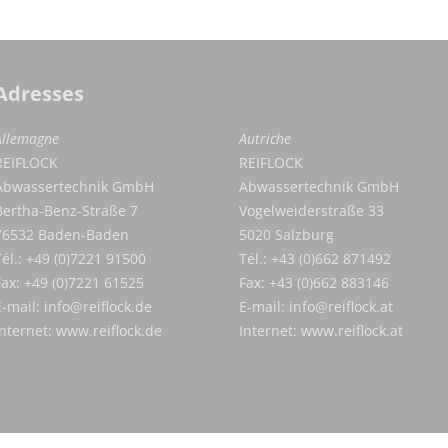
Adresses
Allemagne
Autriche
REIFLOCK
REIFLOCK
Abwassertechnik GmbH
Abwassertechnik GmbH
Bertha-Benz-Straße 7
Vogelweiderstraße 33
76532 Baden-Baden
5020 Salzburg
Tél.: +49 (0)7221 91500
Tél.: +43 (0)662 871492
Fax: +49 (0)7221 61525
Fax: +43 (0)662 883146
E-mail:
info@reiflock.de
E-mail:
info@reiflock.at
Internet:
www.reiflock.de
Internet:
www.reiflock.at