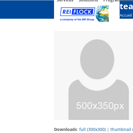
Skip
te
to
Accueil
content
Downloads
:
full (300x300)
|
thumbnail 