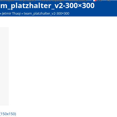
am_platzhalter_v2-300×300
»
Jetmir Thaqi
»
team_platzhalter_v2-300×300
(150x150)