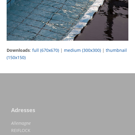
Downloads
:
full (670x670)
|
medium (300x300)
|
thumbnail
(150x150)
Adresses
Allemagne
REIFLOCK