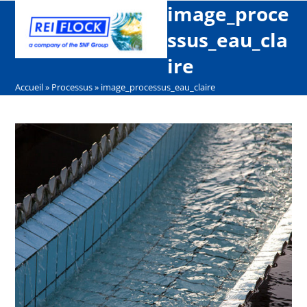
Open
Close
Skip
image_proce
mobile
mobile
to
ssus_eau_cla
menu
menu
content
ire
Accueil
»
Processus
»
image_processus_eau_claire