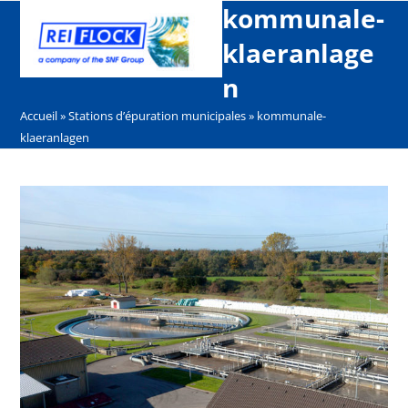
Open
Close
Skip
kommunale-
mobile
mobile
to
klaeranlage
menu
menu
content
n
Accueil
»
Stations d’épuration municipales
»
kommunale-
klaeranlagen