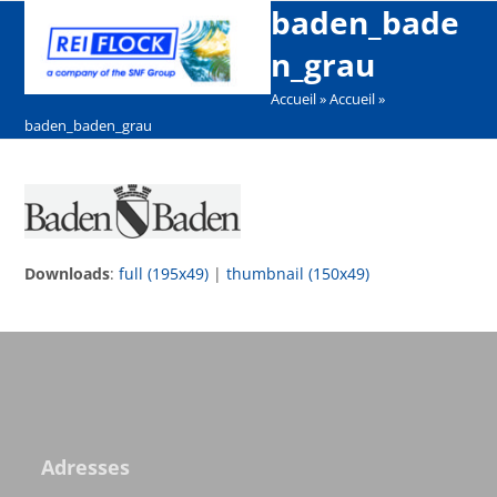
Open
Close
Skip
baden_bade
mobile
mobile
to
n_grau
menu
menu
content
Accueil
»
Accueil
»
baden_baden_grau
Downloads
:
full (195x49)
|
thumbnail (150x49)
Adresses