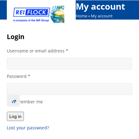
Open
Close
Skip
My account
mobile
mobile
to
Home
»
My account
menu
menu
content
Login
Required
Username or email address
*
Required
Password
*
Remember me
Log in
Lost your password?