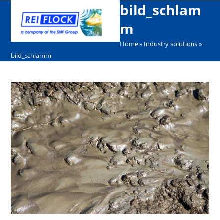
Open
Close
Skip
bild_schlam
mobile
mobile
to
m
menu
menu
content
Home
»
Industry solutions
»
bild_schlamm