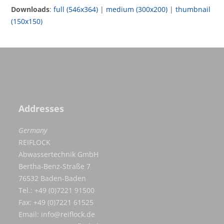
Downloads
:
full (546x364)
|
medium (300x200)
|
thumbnail
(150x150)
Addresses
Germany
REIFLOCK
Abwassertechnik GmbH
Bertha-Benz-Straße 7
76532 Baden-Baden
Tel.: +49 (0)7221 91500
Fax: +49 (0)7221 61525
Email:
info@reiflock.de