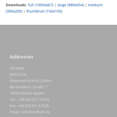
Downloads
:
full (1000x667)
|
large (980x654)
|
medium
(300x200)
|
thumbnail (150x150)
Addresses
Germany
REIFLOCK
Abwassertechnik GmbH
Bertha-Benz-Straße 7
76532 Baden-Baden
Tel.: +49 (0)7221 91500
Fax: +49 (0)7221 61525
Email:
info@reiflock.de